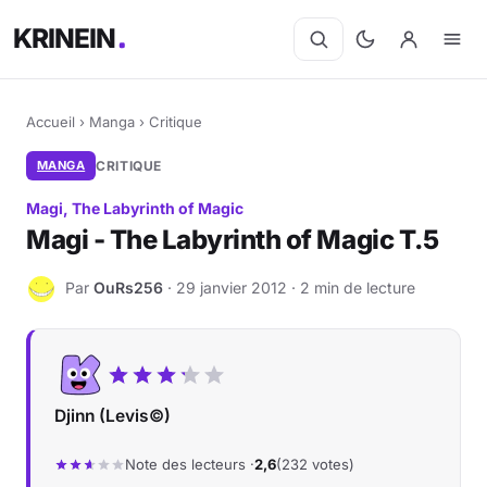
KRINEIN
Accueil
›
Manga
›
Critique
MANGA
CRITIQUE
Magi, The Labyrinth of Magic
Magi - The Labyrinth of Magic T.5
Par
OuRs256
· 29 janvier 2012 · 2 min de lecture
O
Djinn (Levis©)
Note des lecteurs ·
2,6
(232 votes)