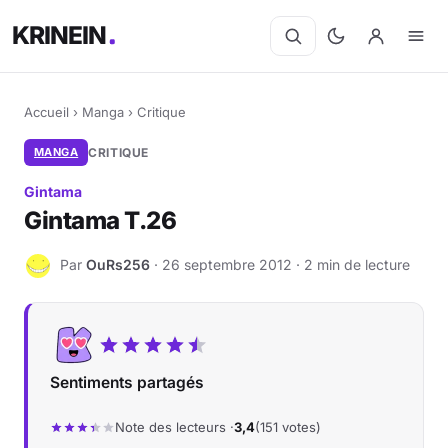
KRINEIN
Accueil
›
Manga
›
Critique
MANGA
CRITIQUE
Gintama
Gintama T.26
Par
OuRs256
· 26 septembre 2012 · 2 min de lecture
O
Sentiments partagés
Note des lecteurs ·
3,4
(151 votes)