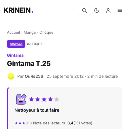
KRINEIN
Accueil
›
Manga
›
Critique
MANGA
CRITIQUE
Gintama
Gintama T.25
Par
OuRs256
· 25 septembre 2012 · 2 min de lecture
O
Nettoyeur à tout faire
Note des lecteurs ·
3,4
(151 votes)