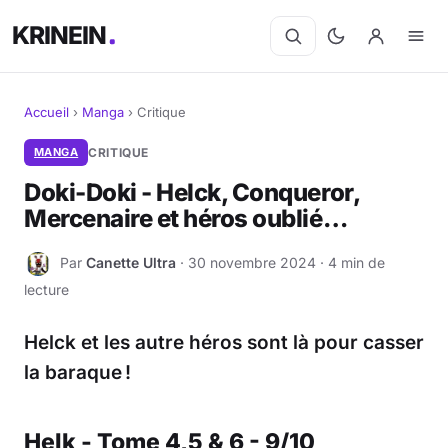
KRINEIN
Accueil
›
Manga
›
Critique
Cinéma
MANGA
CRITIQUE
Doki-Doki - Helck, Conqueror,
Séries
Mercenaire et héros oublié…
Manga
Par
Canette Ultra
· 30 novembre 2024 · 4 min de
C
lecture
BD
Helck et les autre héros sont là pour casser
Livres
la baraque !
Jeux vidéo
Helk - Tome 4,5 & 6 - 9/10
Jeux de société