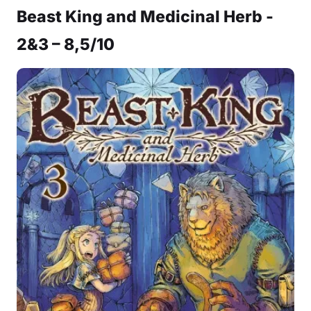
Beast King and Medicinal Herb -
2&3 – 8,5/10