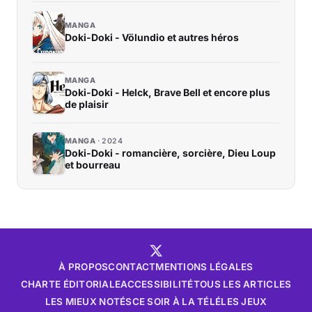
MANGA
Doki-Doki - Völundio et autres héros
MANGA
Doki-Doki - Helck, Brave Bell et encore plus
de plaisir
MANGA
2024
Doki-Doki - romancière, sorcière, Dieu Loup
et bourreau
À PROPOS
CONTACT
MENTIONS LÉGALES
CHARTE ÉDITORIALE
ACCESSIBILITÉ
TOUS LES ARTICLES
LES MIEUX NOTÉS
CE SOIR À LA TÉLÉ
LES JEUX