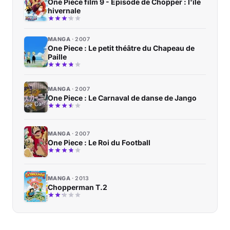
One Piece film 9 - Episode de Chopper : l'île
hivernale
MANGA
2007
One Piece : Le petit théâtre du Chapeau de
Paille
MANGA
2007
One Piece : Le Carnaval de danse de Jango
MANGA
2007
One Piece : Le Roi du Football
MANGA
2013
Chopperman T.2