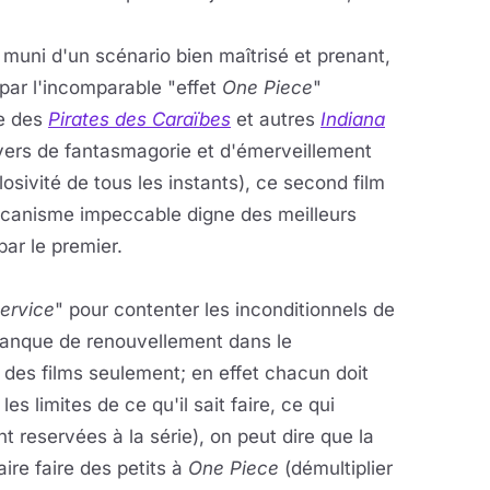
uni d'un scénario bien maîtrisé et prenant,
par l'incomparable "effet
One Piece
"
re des
Pirates des Caraïbes
et autres
Indiana
vers de fantasmagorie et d'émerveillement
osivité de tous les instants), ce second film
écanisme impeccable digne des meilleurs
ar le premier.
service
" pour contenter les inconditionnels de
l manque de renouvellement dans le
es films seulement; en effet chacun doit
s limites de ce qu'il sait faire, ce qui
nt reservées à la série), on peut dire que la
ire faire des petits à
One Piece
(démultiplier