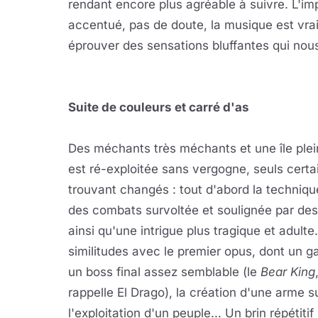
rendant encore plus agréable à suivre. L'im
accentué, pas de doute, la musique est vr
éprouver des sensations bluffantes qui no
Suite de couleurs et carré d'as
Des méchants très méchants et une île plein
est ré-exploitée sans vergogne, seuls cert
trouvant changés : tout d'abord la techniq
des combats survoltée et soulignée par de
ainsi qu'une intrigue plus tragique et adult
similitudes avec le premier opus, dont un g
un boss final assez semblable (le
Bear King
rappelle El Drago), la création d'une arme s
l'exploitation d'un peuple... Un brin répétiti