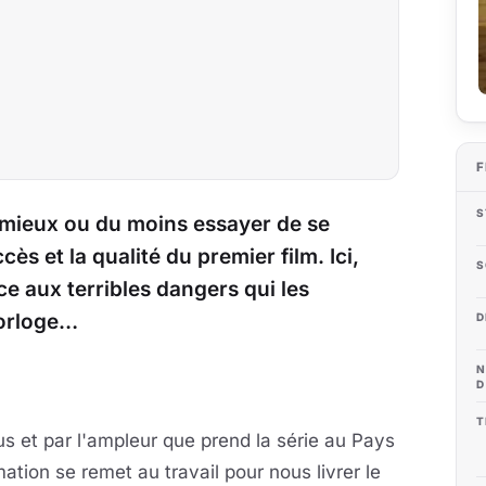
F
S
e mieux ou du moins essayer de se
ès et la qualité du premier film. Ici,
S
ce aux terribles dangers qui les
horloge…
D
N
D
T
s et par l'ampleur que prend la série au Pays
mation se remet au travail pour nous livrer le