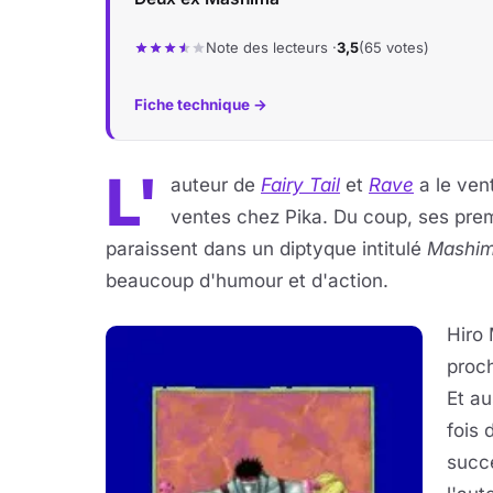
Note des lecteurs ·
3,5
(65 votes)
Fiche technique →
L'
auteur de
Fairy Tail
et
Rave
a le ven
ventes chez Pika. Du coup, ses pre
paraissent dans un diptyque intitulé
Mashi
beaucoup d'humour et d'action.
Hiro
proc
Et au
fois 
succè