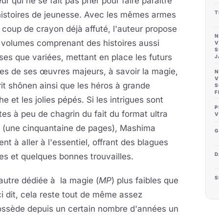
eur qui ne se fait pas prier pour faire paraître
T
histoires de jeunesse. Avec les mêmes armes
 coup de crayon déjà affuté, l'auteur propose
N
 volumes comprenant des histoires aussi
V
S
ses que variées, mettant en place les futurs
J
es de ses œuvres majeurs, à savoir la magie,
N
V
rit shônen ainsi que les héros à grande
S
F
e et les jolies pépés. Si les intrigues sont
P
tes à peu de chagrin du fait du format ultra
V
t (une cinquantaine de pages), Mashima
G
ent à aller à l'essentiel, offrant des blagues
D
es et quelques bonnes trouvailles.
S
 autre dédiée à la magie (
MP
) plus faibles que
ci dit, cela reste tout de même assez
ossède depuis un certain nombre d'années un