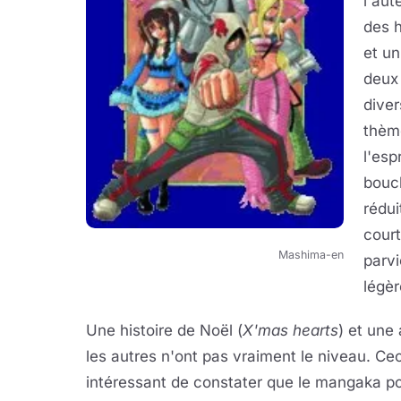
l'aut
des 
et un
deux
diver
thèm
l'esp
bouch
rédui
cour
Mashima-en
parvi
légèr
Une histoire de Noël (
X'mas hearts
) et une
les autres n'ont pas vraiment le niveau. Ce
intéressant de constater que le mangaka p