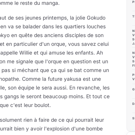
P
comme le reste du manga.
T
ut de ses jeunes printemps, la jolie Gokudo
s'en va se balader dans les quartiers louches
N
kyo en quête des anciens disciples de son
V
S
et en particulier d'un orque, vous savez celui
J
'appelle Willie et qui amuse les enfants. Ah
N
V
on me signale que l'orque en question est un
S
F
in pas si méchant que ça qui se bat comme un
P
hopathe. Comme la future yakusa est une
V
lle, son équipe le sera aussi. En revanche, les
G
s gangs le seront beaucoup moins. Et tout ce
D
que c'est leur boulot.
S
olument rien à faire de ce qui pourrait leur
ourrait bien y avoir l'explosion d'une bombe