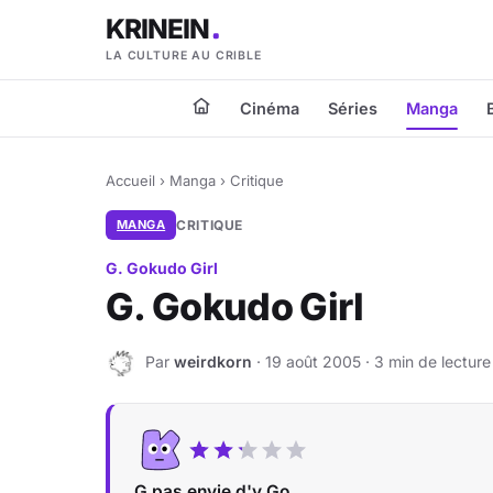
KRINEIN
LA CULTURE AU CRIBLE
Cinéma
Séries
Manga
Accueil
›
Manga
›
Critique
MANGA
CRITIQUE
G. Gokudo Girl
G. Gokudo Girl
Par
weirdkorn
· 19 août 2005 · 3 min de lecture
W
G pas envie d'y Go