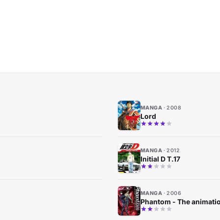
MANGA
2008
Lord
MANGA
2012
Initial D T.17
MANGA
2006
Phantom - The animati