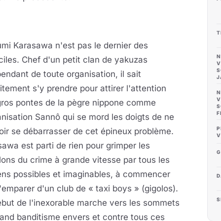
T
mi Karasawa n'est pas le dernier des
N
iles. Chef d'un petit clan de yakuzas
V
S
endant de toute organisation, il sait
J
itement s'y prendre pour attirer l'attention
N
V
gros pontes de la pègre nippone comme
S
F
anisation Sannô qui se mord les doigts de ne
P
ir se débarrasser de cet épineux problème.
V
awa est parti de rien pour grimper les
G
ons du crime à grande vitesse par tous les
ns possibles et imaginables, à commencer
D
'emparer d'un club de « taxi boys » (gigolos).
S
ébut de l'inexorable marche vers les sommets
and banditisme envers et contre tous ces