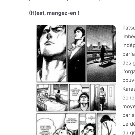
(H)eat, mangez-en !
Tatsu
imbéc
indép
parfa
des 
l'org
pouvo
Karas
échel
moye
par s
Le d
du gr