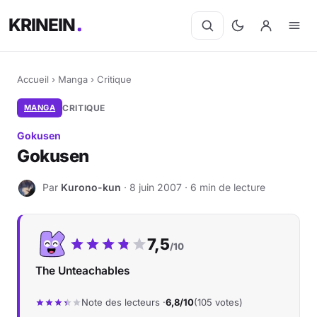
KRINEIN
Accueil
›
Manga
›
Critique
MANGA
CRITIQUE
Gokusen
Gokusen
Par
Kurono-kun
· 8 juin 2007 · 6 min de lecture
K
Notre note :
7,5
/10
The Unteachables
Note des lecteurs ·
6,8/10
(105 votes)