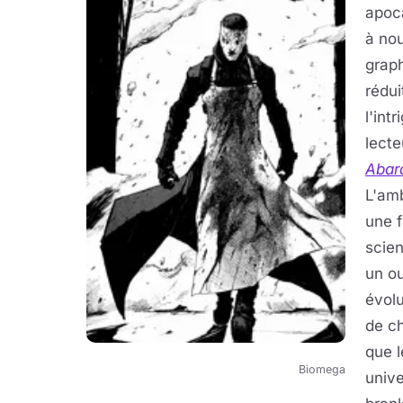
apoca
à no
graph
rédui
l'int
lecte
Abar
L'amb
une 
scien
un ou
évolu
de c
que l
Biomega
unive