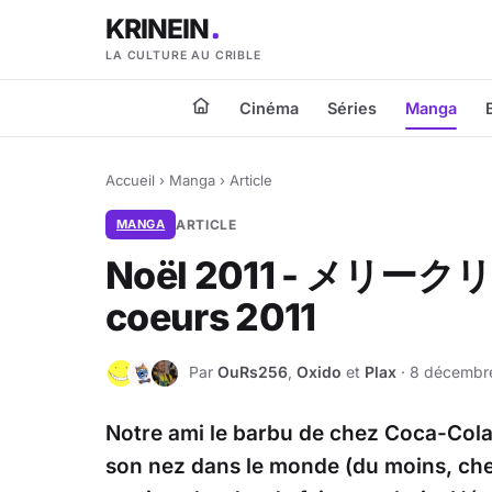
KRINEIN
LA CULTURE AU CRIBLE
Cinéma
Séries
Manga
Accueil
›
Manga
›
Article
MANGA
ARTICLE
Noël 2011 - メリークリス
coeurs 2011
Par
OuRs256
,
Oxido
et
Plax
· 8 décembre
O
O
P
Notre ami le barbu de chez Coca-Cola 
son nez dans le monde (du moins, chez