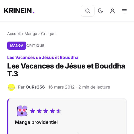
KRINEIN
Accueil
›
Manga
›
Critique
MANGA
CRITIQUE
Les Vacances de Jésus et Bouddha
Les Vacances de Jésus et Bouddha
T.3
Par
OuRs256
· 16 mars 2012 · 2 min de lecture
O
Manga providentiel