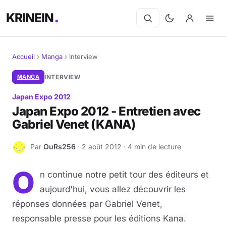
KRINEIN
Accueil
›
Manga
›
Interview
Cinéma
MANGA
INTERVIEW
Japan Expo 2012
Séries
Japan Expo 2012 - Entretien avec
Gabriel Venet (KANA)
Manga
Par
OuRs256
· 2 août 2012 · 4 min de lecture
BD
O
O
Livres
n continue notre petit tour des éditeurs et
aujourd'hui, vous allez découvrir les
Jeux vidéo
réponses données par Gabriel Venet,
responsable presse pour les éditions Kana.
Jeux de société