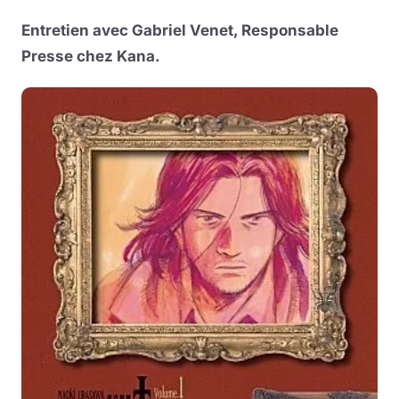
Entretien avec Gabriel Venet, Responsable
Musique
Presse chez Kana.
Sortir
Sciences & Tech
Forum