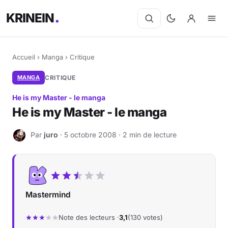
KRINEIN
Accueil
›
Manga
›
Critique
MANGA
CRITIQUE
He is my Master - le manga
He is my Master - le manga
Par
juro
· 5 octobre 2008 · 2 min de lecture
J
Mastermind
Note des lecteurs ·
3,1
(130 votes)