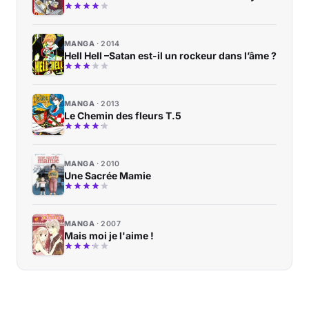
MANGA
2014
Hell Hell –Satan est-il un rockeur dans l’âme ?
MANGA
2013
Le Chemin des fleurs T.5
MANGA
2010
Une Sacrée Mamie
MANGA
2007
Mais moi je l'aime !