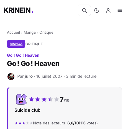
KRINEIN
Accueil
›
Manga
›
Critique
MANGA
CRITIQUE
Go ! Go ! Heaven
Go ! Go ! Heaven
Par
juro
· 16 juillet 2007 · 3 min de lecture
J
Notre note :
7
/10
Suicide club
Note des lecteurs ·
6,6/10
(116 votes)