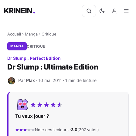
KRINEIN
Accueil
›
Manga
›
Critique
MANGA
CRITIQUE
Dr Slump : Perfect Edition
Dr Slump : Ultimate Edition
Par
Plax
· 10 mai 2011 · 1 min de lecture
P
Tu veux jouer ?
Note des lecteurs ·
3,0
(207 votes)