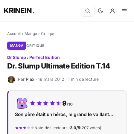
KRINEIN
Accueil
›
Manga
›
Critique
MANGA
CRITIQUE
Dr Slump : Perfect Edition
Dr. Slump Ultimate Edition T.14
Par
Plax
· 18 mars 2012 · 1 min de lecture
P
Notre note :
9
/10
Son père était un héros, le grand le vaillant...
Note des lecteurs ·
3,0/5
(207 votes)