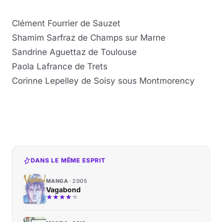
Musique
Clément Fourrier de Sauzet
Shamim Sarfraz de Champs sur Marne
Sortir
Sandrine Aguettaz de Toulouse
Paola Lafrance de Trets
Sciences & Tech
Corinne Lepelley de Soisy sous Montmorency
Forum
DANS LE MÊME ESPRIT
MANGA
2005
Vagabond