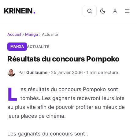
KRINEIN
Accueil
›
Manga
›
Actualité
Cinéma
MANGA
ACTUALITÉ
Résultats du concours Pompoko
Séries
Par
Guillaume
· 25 janvier 2006 · 1 min de lecture
G
Manga
L
es résultats du concours Pompoko sont
BD
tombés. Les gagnants recevront leurs lots
Livres
au plus vite afin de pouvoir profiter au mieux de
leurs places de cinéma.
Jeux vidéo
Les gagnants du concours sont :
Jeux de société