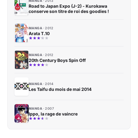
MANGA
2013
Road to Japan Expo (J-2) - Kurokawa
conserve son titre de roi des goodies !
MANGA
2012
Arata T.10
MANGA
2012
20th Century Boys Spin Off
MANGA
2014
Les Taifu du mois de mai 2014
MANGA
2007
Ippo, la rage de vaincre