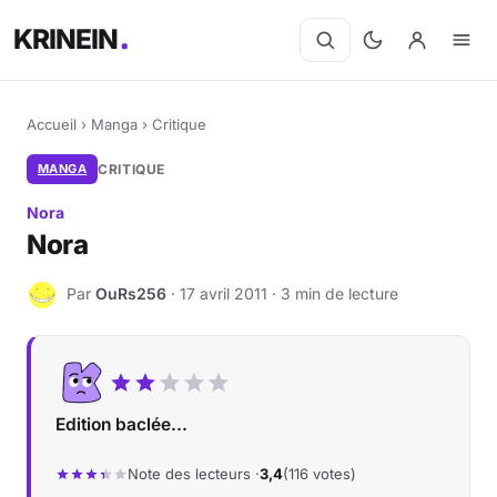
KRINEIN
Accueil
›
Manga
›
Critique
MANGA
CRITIQUE
Nora
Nora
Par
OuRs256
· 17 avril 2011 · 3 min de lecture
O
Edition baclée...
Note des lecteurs ·
3,4
(116 votes)