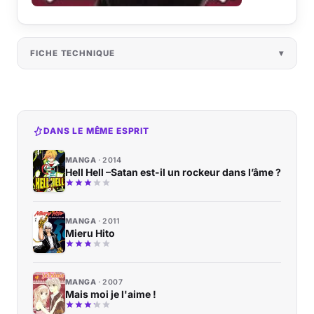
FICHE TECHNIQUE
DANS LE MÊME ESPRIT
MANGA
2014
Hell Hell –Satan est-il un rockeur dans l’âme ?
MANGA
2011
Mieru Hito
MANGA
2007
Mais moi je l'aime !