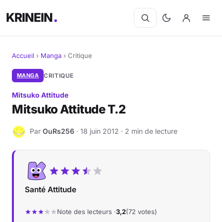
KRINEIN
Accueil
›
Manga
›
Critique
Cinéma
MANGA
CRITIQUE
Mitsuko Attitude
Séries
Mitsuko Attitude T.2
Manga
Par
OuRs256
· 18 juin 2012 · 2 min de lecture
O
BD
Livres
Santé Attitude
Jeux vidéo
Note des lecteurs ·
3,2
(72 votes)
Jeux de société