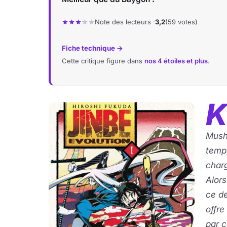
Note des lecteurs ·
3,2
(59 votes)
Fiche technique →
Cette critique figure dans
nos 4 étoiles et plus
.
Mushi
temps
charg
Alors
ce de
offre
par c