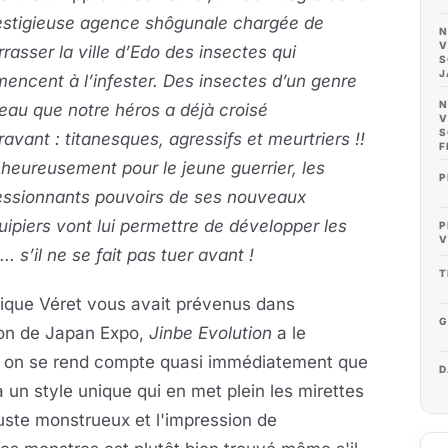
restigieuse agence shôgunale chargée de
N
V
rasser la ville d’Edo des insectes qui
S
J
ncent à l’infester. Des insectes d’un genre
N
au que notre héros a déjà croisé
V
S
avant : titanesques, agressifs et meurtriers !!
F
heureusement pour le jeune guerrier, les
P
essionnants pouvoirs de ses nouveaux
ipiers vont lui permettre de développer les
P
V
... s’il ne se fait pas tuer avant !
T
nique Véret vous avait prévenus dans
G
sion de Japan Expo,
Jinbe Evolution
a le
in, on se rend compte quasi immédiatement que
D
 a un style unique qui en met plein les mirettes
uste monstrueux et l'impression de