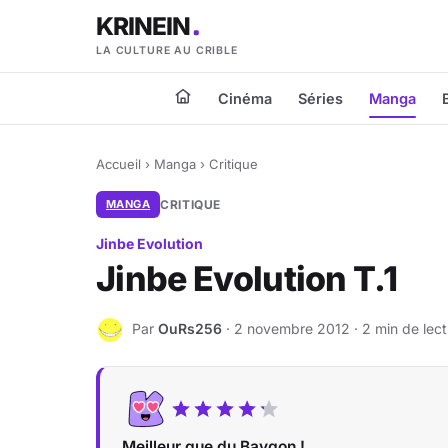
KRINEIN
LA CULTURE AU CRIBLE
Cinéma
Séries
Manga
Accueil
›
Manga
›
Critique
MANGA
CRITIQUE
Jinbe Evolution
Jinbe Evolution T.1
Par
OuRs256
· 2 novembre 2012 · 2 min de lect
O
Meilleur que du Baygon !