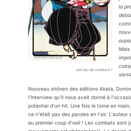
la p
débar
comme
nouve
aupar
Mais 
impr
coéqu
Joli jeu de couleurs !
siens
Nouveau
shônen
des éditions Akata, Domi
l'interview qu'il nous avait donné à l'occa
potentiel d'un hit. Une fois le tome en ma
ce n'était pas des paroles en l'air. L'auteur
au premier coup d'oeil ! Les combats sont j