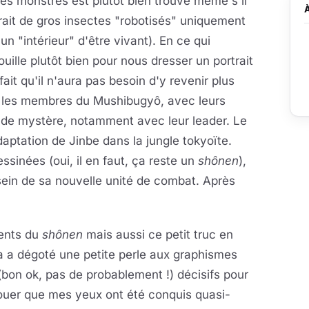
 monstres est plutôt bien trouvé même s'il
rait de gros insectes "robotisés" uniquement
 un "intérieur" d'être vivant). En ce qui
ille plutôt bien pour nous dresser un portrait
ait qu'il n'aura pas besoin d'y revenir plus
eur les membres du Mushibugyô, avec leurs
 de mystère, notamment avec leur leader. Le
aptation de Jinbe dans la jungle tokyoïte.
sinées (oui, il en faut, ça reste un
shônen
),
u sein de sa nouvelle unité de combat. Après
ients du
shônen
mais aussi ce petit truc en
ta a dégoté une petite perle aux graphismes
bon ok, pas de probablement !) décisifs pour
avouer que mes yeux ont été conquis quasi-