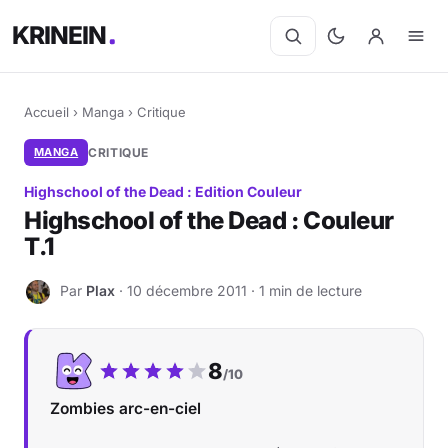
KRINEIN
Accueil
›
Manga
›
Critique
MANGA
CRITIQUE
Highschool of the Dead : Edition Couleur
Highschool of the Dead : Couleur
T.1
Par
Plax
· 10 décembre 2011 · 1 min de lecture
P
Notre note :
8
/10
Zombies arc-en-ciel