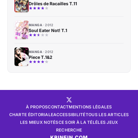
Drôles de Racailles T.11
MANGA
2012
Soul Eater Not! T.1
MANGA
2012
Piece T.1&2
À PROPOS
CONTACT
MENTIONS LÉGALES
CHARTE ÉDITORIALE
ACCESSIBILITÉ
TOUS LES ARTICLES
LES MIEUX NOTÉS
CE SOIR À LA TÉLÉ
LES JEUX
RECHERCHE
KRINEIN.COM