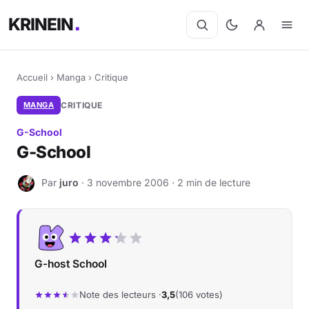
KRINEIN
Accueil
›
Manga
›
Critique
MANGA
CRITIQUE
G-School
G-School
Par
juro
· 3 novembre 2006 · 2 min de lecture
J
G-host School
Note des lecteurs ·
3,5
(106 votes)