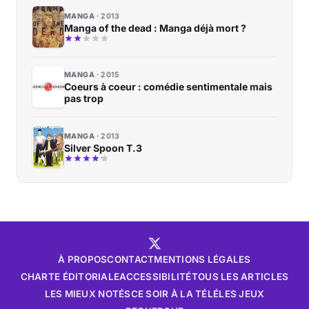
MANGA
2013
Manga of the dead : Manga déjà mort ?
MANGA
2015
Coeurs à coeur : comédie sentimentale mais
pas trop
MANGA
2013
Silver Spoon T.3
À PROPOS
CONTACT
MENTIONS LÉGALES
CHARTE ÉDITORIALE
ACCESSIBILITÉ
TOUS LES ARTICLES
LES MIEUX NOTÉS
CE SOIR À LA TÉLÉ
LES JEUX