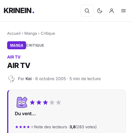
KRINEIN
Accueil
›
Manga
›
Critique
MANGA
CRITIQUE
AIR TV
AIR TV
Par
Kei
· 6 octobre 2005 · 5 min de lecture
K
Du vent...
Note des lecteurs ·
3,8
(283 votes)