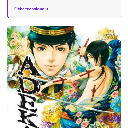
Fiche technique →
Musique
Sortir
Sciences & Tech
Forum