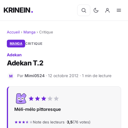
KRINEIN
Accueil
›
Manga
›
Critique
Cinéma
MANGA
CRITIQUE
Adekan
Séries
Adekan T.2
Manga
Par
Mimi0524
· 12 octobre 2012 · 1 min de lecture
M
BD
Livres
Méli-mélo pittoresque
Jeux vidéo
Note des lecteurs ·
3,5
(76 votes)
Jeux de société