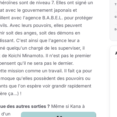
 héroïnes sont de niveau 7. Elles ont signé un
T
rat avec le gouvernement japonais et
G
illent avec l'agence B.A.B.E.L. pour protéger
ivils. Avec leurs pouvoirs, elles peuvent
D
ir soit des anges, soit des démons en
issant. C'est ainsi que l'agence leur a
né quelqu'un chargé de les superviser, il
t de Koichi Minamoto. Il n'est pas le premier
pensent qu'il ne sera pas le dernier.
te mission comme un travail. Il fait ça pour
 se moque qu'elles possèdent des pouvoirs ou
nts que l'on espère voir grandir rapidement
re ça...) !
e des autres sorties ?
Même si Kana à
 d'un