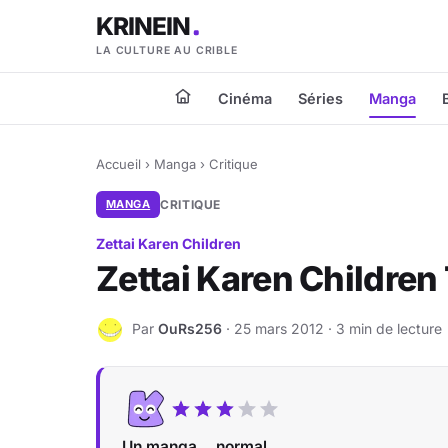
KRINEIN
LA CULTURE AU CRIBLE
Cinéma
Séries
Manga
Accueil
›
Manga
›
Critique
MANGA
CRITIQUE
Zettai Karen Children
Zettai Karen Children
Par
OuRs256
· 25 mars 2012 · 3 min de lecture
O
Un manga... normal.