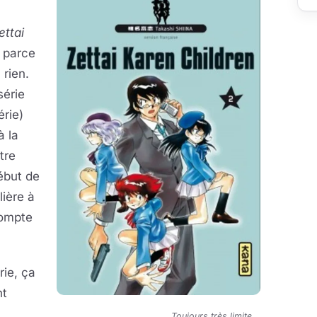
ettai
 parce
 rien.
série
érie)
à la
tre
ébut de
lière à
compte
rie, ça
nt
Toujours très limite...