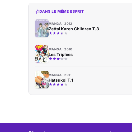
DANS LE MÊME ESPRIT
MANGA
2012
Zettai Karen Children T.3
MANGA
2010
Les Triplées
MANGA
2011
Hatsukoi T.1