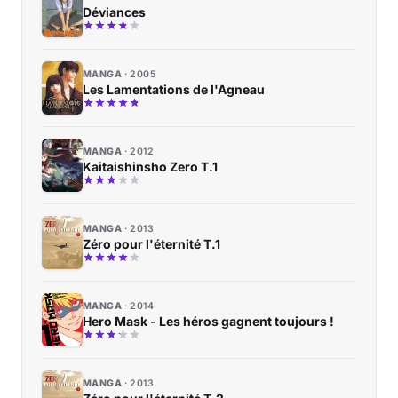
Déviances
MANGA
2005
Les Lamentations de l'Agneau
MANGA
2012
Kaitaishinsho Zero T.1
MANGA
2013
Zéro pour l'éternité T.1
MANGA
2014
Hero Mask - Les héros gagnent toujours !
MANGA
2013