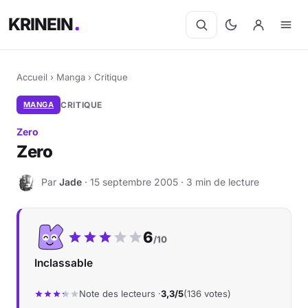
KRINEIN
Accueil
›
Manga
›
Critique
MANGA
CRITIQUE
Zero
Zero
Par
Jade
· 15 septembre 2005 · 3 min de lecture
J
Notre note :
6
/10
Inclassable
Note des lecteurs ·
3,3/5
(136 votes)