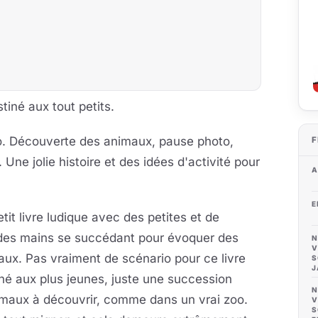
iné aux tout petits.
o. Découverte des animaux, pause photo,
F
 Une jolie histoire et des idées d'activité pour
A
E
tit livre ludique avec des petites et de
des mains se succédant pour évoquer des
N
V
ux. Pas vraiment de scénario pour ce livre
S
J
né aux plus jeunes, juste une succession
N
imaux à découvrir, comme dans un vrai zoo.
V
S