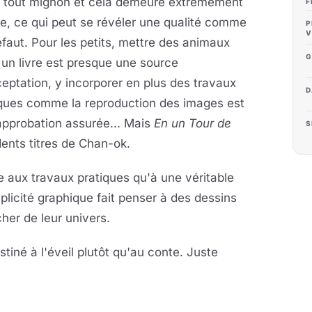
t tout mignon et cela demeure extrêmement
F
e, ce qui peut se révéler une qualité comme
P
V
faut. Pour les petits, mettre des animaux
G
un livre est presque une source
eptation, y incorporer en plus des travaux
D
iques comme la reproduction des images est
approbation assurée... Mais
En un Tour de
S
ents titres de Chan-ok.
lle aux travaux pratiques qu'à une véritable
licité graphique fait penser à des dessins
her de leur univers.
estiné à l'éveil plutôt qu'au conte. Juste