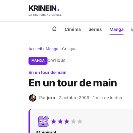
KRINEIN
LA CULTURE AU CRIBLE
Cinéma
Séries
Manga
Accueil
›
Manga
›
Critique
MANGA
CRITIQUE
En un tour de main
En un tour de main
Par
juro
· 7 octobre 2009 · 1 min de lecture
J
Mainimal