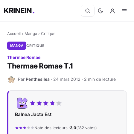
KRINEIN
Accueil
›
Manga
›
Critique
MANGA
CRITIQUE
Thermae Romae
Thermae Romae T.1
Par
Penthesilea
· 24 mars 2012 · 2 min de lecture
P
Balnea Jacta Est
Note des lecteurs ·
3,0
(182 votes)