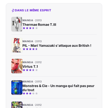
DANS LE MÊME ESPRIT
MANGA
2013
Thermae Romae T.III
MANGA
2013
PIL - Mari Yamazaki s'attaque aux British !
MANGA
2012
Virtus T.1
MANGA
2013
Monstres & Cie - Un manga qui fait pas peur
du tout
MANGA
2012