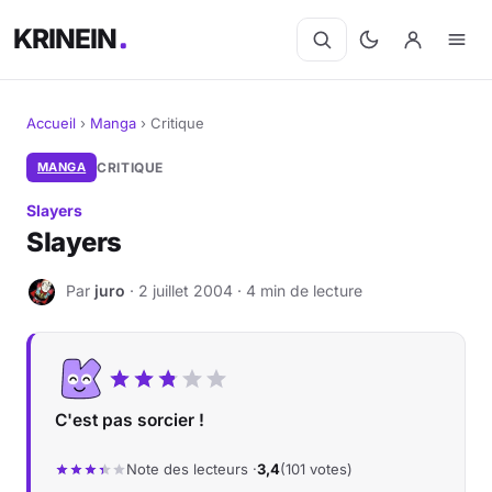
KRINEIN
Accueil
›
Manga
›
Critique
Cinéma
MANGA
CRITIQUE
Slayers
Séries
Slayers
Manga
Par
juro
· 2 juillet 2004 · 4 min de lecture
J
BD
Livres
C'est pas sorcier !
Jeux vidéo
Note des lecteurs ·
3,4
(101 votes)
Jeux de société