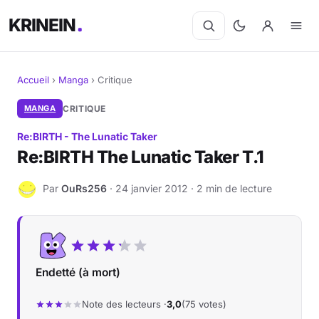
KRINEIN
Accueil
›
Manga
›
Critique
Cinéma
MANGA
CRITIQUE
Re:BIRTH - The Lunatic Taker
Séries
Re:BIRTH The Lunatic Taker T.1
Manga
Par
OuRs256
· 24 janvier 2012 · 2 min de lecture
O
BD
Livres
Endetté (à mort)
Jeux vidéo
Note des lecteurs ·
3,0
(75 votes)
Jeux de société