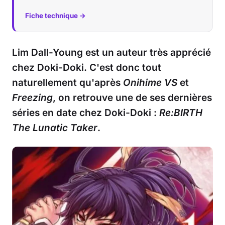
Fiche technique →
Musique
Sortir
Lim Dall-Young est un auteur très apprécié
chez Doki-Doki. C'est donc tout
Sciences & Tech
naturellement qu'après
Onihime VS
et
Forum
Freezing
, on retrouve une de ses dernières
séries en date chez Doki-Doki :
Re:BIRTH
The Lunatic Taker
.