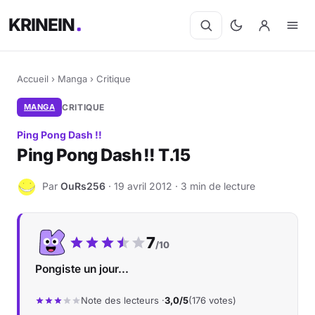
KRINEIN
Accueil
›
Manga
›
Critique
MANGA
CRITIQUE
Ping Pong Dash !!
Ping Pong Dash !! T.15
Par
OuRs256
· 19 avril 2012 · 3 min de lecture
O
Notre note :
7
/10
Pongiste un jour...
Note des lecteurs ·
3,0/5
(176 votes)