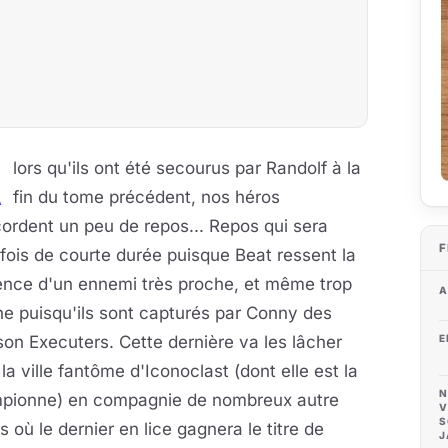
A
lors qu'ils ont été secourus par Randolf à la
fin du tome précédent, nos héros
ordent un peu de repos... Repos qui sera
F
fois de courte durée puisque Beat ressent la
ence d'un ennemi très proche, et même trop
A
e puisqu'ils sont capturés par Conny des
on Executers. Cette dernière va les lâcher
E
la ville fantôme d'Iconoclast (dont elle est la
N
pionne) en compagnie de nombreux autre
V
S
s où le dernier en lice gagnera le titre de
J