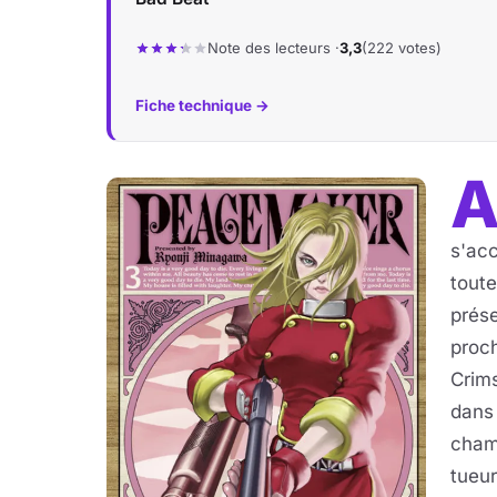
Note des lecteurs ·
3,3
(222 votes)
Fiche technique →
s'acc
toute
prés
proch
Crims
dans 
cham
tueur