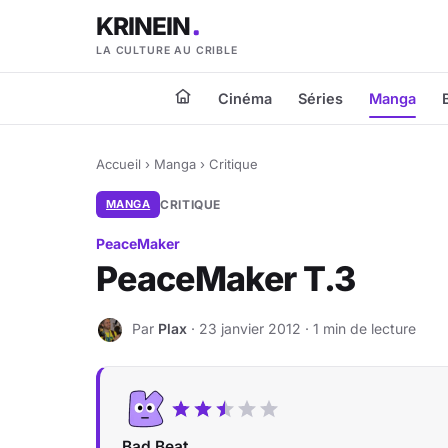
KRINEIN
LA CULTURE AU CRIBLE
Cinéma
Séries
Manga
Accueil
›
Manga
›
Critique
MANGA
CRITIQUE
PeaceMaker
PeaceMaker T.3
Par
Plax
· 23 janvier 2012 · 1 min de lecture
P
Bad Beat