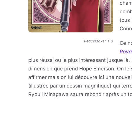
champ
comba
tous 
Conny
PeaceMaker T.3
Ce no
Roya
plus réussi ou le plus intéressant jusque là.
dimension que prend Hope Emerson. On le sa
affirmer mais on lui découvre ici une nouvell
(illustrée par un dessin magnifique) qui terr
Ryouji Minagawa saura rebondir après un t