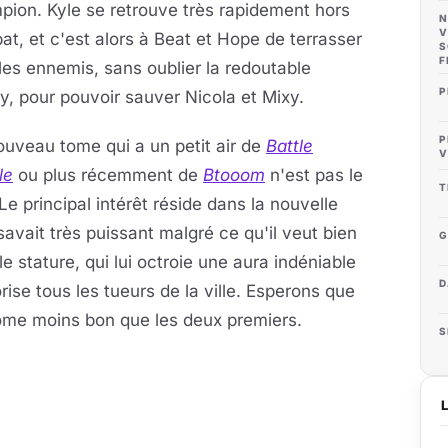
ion. Kyle se retrouve très rapidement hors
N
V
t, et c'est alors à Beat et Hope de terrasser
S
F
les ennemis, sans oublier la redoutable
P
, pour pouvoir sauver Nicola et Mixy.
P
uveau tome qui a un petit air de
Battle
V
le
ou plus récemment de
Btooom
n'est pas le
T
 Le principal intérêt réside dans la nouvelle
vait très puissant malgré ce qu'il veut bien
G
e stature, qui lui octroie une aura indéniable
D
orise tous les tueurs de la ville. Esperons que
ome moins bon que les deux premiers.
S