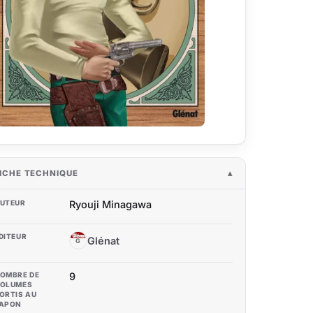
ICHE TECHNIQUE
UTEUR
Ryouji Minagawa
DITEUR
Glénat
G
OMBRE DE
9
OLUMES
ORTIS AU
APON