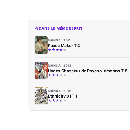
DANS LE MÊME ESPRIT
MANGA
2011
Peace Maker T.2
MANGA
2013
Hadès Chasseur de Psycho-démons T.5
MANGA
2012
Ethnicity 01 T.1