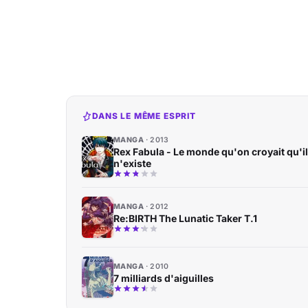
DANS LE MÊME ESPRIT
MANGA
2013
Rex Fabula - Le monde qu'on croyait qu'il
n'existe
MANGA
2012
Re:BIRTH The Lunatic Taker T.1
MANGA
2010
7 milliards d'aiguilles