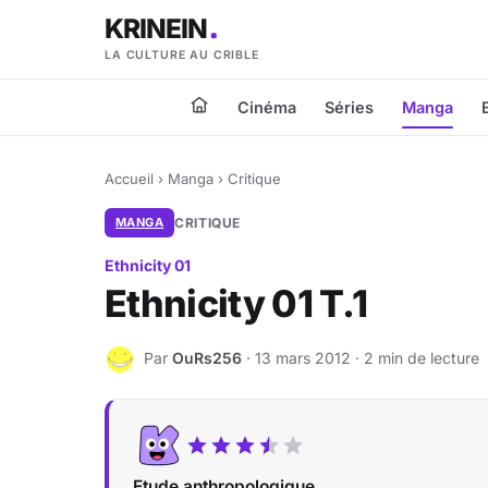
KRINEIN
LA CULTURE AU CRIBLE
Cinéma
Séries
Manga
Accueil
›
Manga
›
Critique
MANGA
CRITIQUE
Ethnicity 01
Ethnicity 01 T.1
Par
OuRs256
· 13 mars 2012 · 2 min de lecture
O
Etude anthropologique