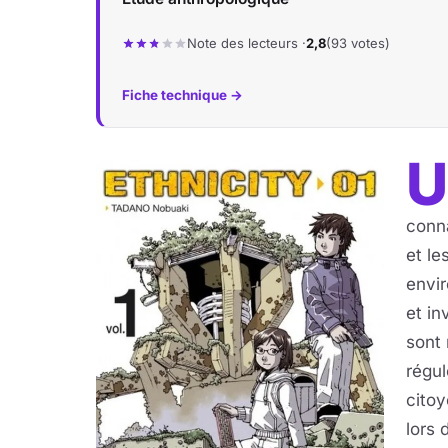
Note des lecteurs ·
2,8
(93 votes)
Fiche technique →
U
conna
et le
envi
et in
sont 
régul
citoy
lors 