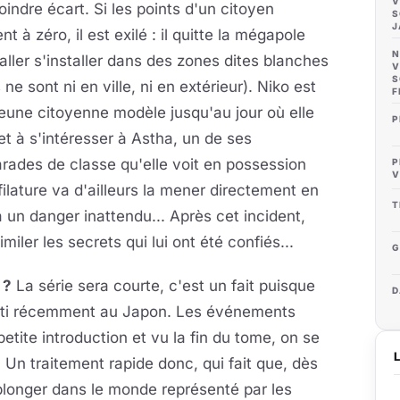
V
indre écart. Si les points d'un citoyen
S
J
ent à zéro, il est exilé : il quitte la mégapole
N
aller s'installer dans des zones dites blanches
V
S
s ne sont ni en ville, ni en extérieur). Niko est
F
eune citoyenne modèle jusqu'au jour où elle
P
t à s'intéresser à Astha, un de ses
ades de classe qu'elle voit en possession
P
V
filature va d'ailleurs la mener directement en
T
 un danger inattendu... Après cet incident,
iler les secrets qui lui ont été confiés...
G
 ?
La série sera courte, c'est un fait puisque
D
 sorti récemment au Japon. Les événements
tite introduction et vu la fin du tome, on se
 Un traitement rapide donc, qui fait que, dès
plonger dans le monde représenté par les