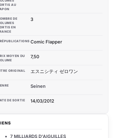
OLUMES
ORTIS AU
APON
OMBRE DE
3
OLUMES
ORTIS EN
RANCE
RÉPUBLICATIONS
Comic Flapper
RIX MOYEN DU
7,50
OLUME
ITRE ORIGINAL
エスニシティ ゼロワン
ENRE
Seinen
ATE DE SORTIE
14/03/2012
LIENS
7 MILLIARDS D'AIGUILLES