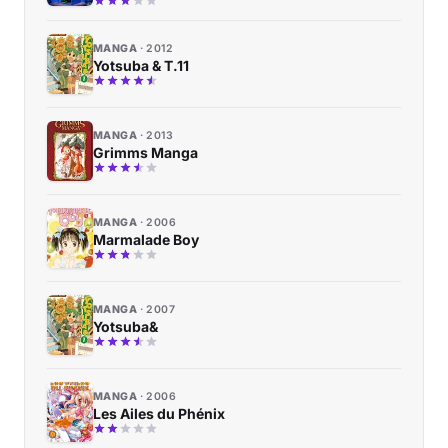
MANGA
2012
Yotsuba & T.11
MANGA
2013
Grimms Manga
MANGA
2006
Marmalade Boy
MANGA
2007
Yotsuba&
MANGA
2006
Les Ailes du Phénix