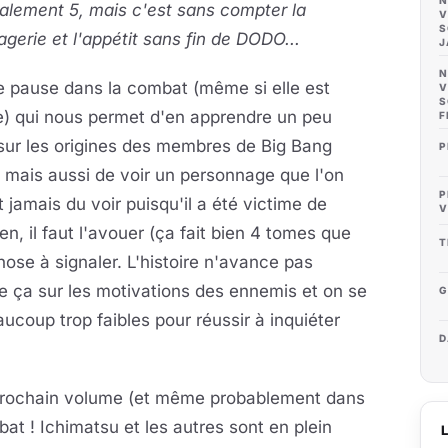
N
alement 5, mais c'est sans compter la
V
S
gerie et l'appétit sans fin de DODO...
J
N
e pause dans la combat (même si elle est
V
S
e) qui nous permet d'en apprendre un peu
F
sur les origines des membres de Big Bang
P
mais aussi de voir un personnage que l'on
P
t jamais du voir puisqu'il a été victime de
V
ien, il faut l'avouer (ça fait bien 4 tomes que
T
hose à signaler. L'histoire n'avance pas
e ça sur les motivations des ennemis et on se
G
coup trop faibles pour réussir à inquiéter
D
 prochain volume (et même probablement dans
mbat ! Ichimatsu et les autres sont en plein