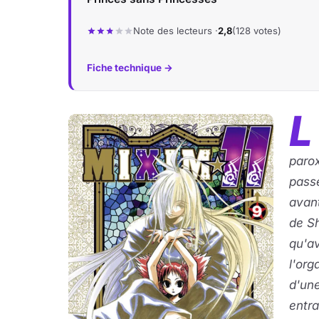
Note des lecteurs ·
2,8
(128 votes)
Fiche technique →
L
parox
passe
avant
de S
qu'av
l'org
d'une
entr