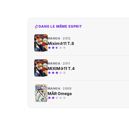
DANS LE MÊME ESPRIT
MANGA
2012
Mixim✰11 T.8
MANGA
2011
MIXIM✰11 T.4
MANGA
2009
MÄR Omega