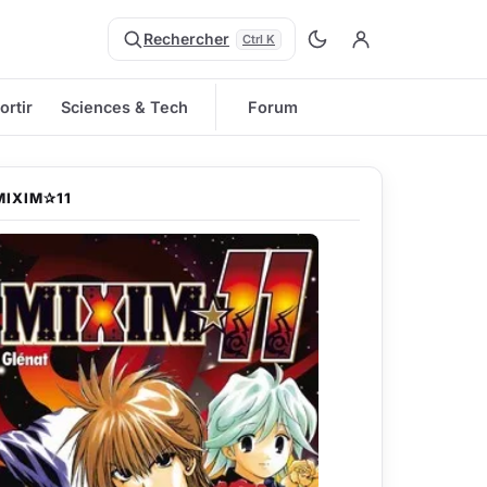
Rechercher
Ctrl K
ortir
Sciences & Tech
Forum
MIXIM✰11