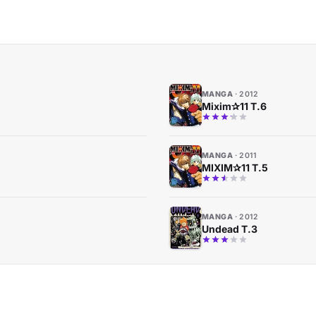
MANGA
2012
Mixim✰11 T.6
MANGA
2011
MIXIM✰11 T.5
MANGA
2012
Undead T.3