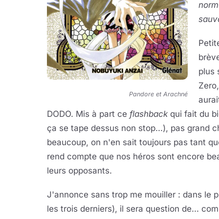
norm
sauva
Petit
brèv
plus 
Zero,
Pandore et Arachné
aurai
DODO. Mis à part ce
flashback
qui fait du b
ça se tape dessus non stop...), pas grand c
beaucoup, on n'en sait toujours pas tant qu
rend compte que nos héros sont encore beau
leurs opposants.
J'annonce sans trop me mouiller : dans le
les trois derniers), il sera question de... co