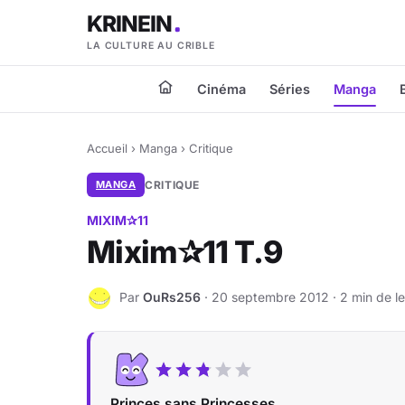
KRINEIN
LA CULTURE AU CRIBLE
Cinéma
Séries
Manga
Accueil
›
Manga
›
Critique
MANGA
CRITIQUE
MIXIM✰11
Mixim✰11 T.9
Par
OuRs256
· 20 septembre 2012 · 2 min de le
O
Princes sans Princesses