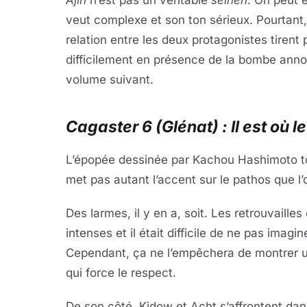
Ajin
n’est pas un véritable
seinen
. On peut 
veut complexe et son ton sérieux. Pourtant, l
relation entre les deux protagonistes tirent
difficilement en présence de la bombe anno
volume suivant.
Cagaster 6 (Glénat) : Il est où 
L’épopée dessinée par Kachou Hashimoto to
met pas autant l’accent sur le pathos que l’o
Des larmes, il y en a, soit. Les retrouvaille
intenses et il était difficile de ne pas imagin
Cependant, ça ne l’empêchera de montrer u
qui force le respect.
De son côté, Kidow et Acht s’affrontent dans