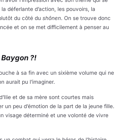
en avoir l’impression avec son thème qui se
a déferlante d’action, les pouvoirs, la
 plutôt du côté du
shônen
. On se trouve donc
ncée et on se met difficilement à penser au
le Baygon ?!
uche à sa fin avec un sixième volume qui ne
n aurait pu l’imaginer.
s d’Ilie et de sa mère sont courtes mais
er un peu d’émotion de la part de la jeune fille.
n visage déterminé et une volonté de vivre
 un combat qui verra le héros de l’histoire