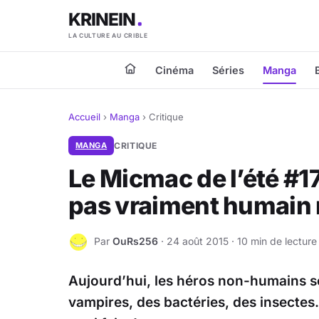
KRINEIN
LA CULTURE AU CRIBLE
Cinéma
Séries
Manga
Accueil
›
Manga
›
Critique
MANGA
CRITIQUE
Le Micmac de l’été #17
pas vraiment humain
Par
OuRs256
· 24 août 2015 · 10 min de lecture
O
Aujourd’hui, les héros non-humains s
vampires, des bactéries, des insectes