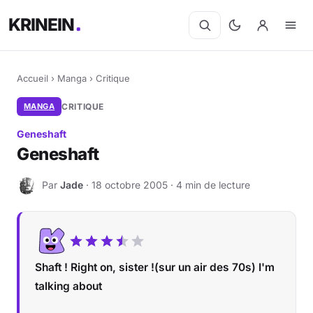
KRINEIN
Accueil
›
Manga
›
Critique
MANGA
CRITIQUE
Geneshaft
Geneshaft
Par
Jade
· 18 octobre 2005 · 4 min de lecture
J
Shaft ! Right on, sister !(sur un air des 70s) I'm
talking about