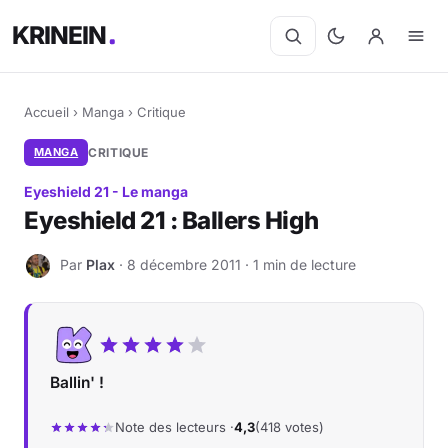
KRINEIN
Accueil
›
Manga
›
Critique
MANGA
CRITIQUE
Eyeshield 21 - Le manga
Eyeshield 21 : Ballers High
Par
Plax
· 8 décembre 2011 · 1 min de lecture
P
Ballin' !
Note des lecteurs ·
4,3
(418 votes)