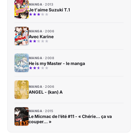
MANGA
2013
Je t'aime Suzuki T.1
MANGA
2006
Avec Karine
MANGA
2008
He is my Master - le manga
MANGA
2006
ANGEL - (kan) A
MANGA
2015
Le Micmac de l’été #11 - « Chérie… ça va
couper… »