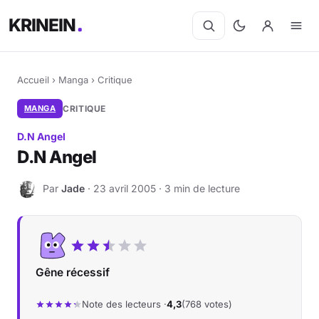
KRINEIN
Accueil
›
Manga
›
Critique
MANGA
CRITIQUE
D.N Angel
D.N Angel
Par
Jade
· 23 avril 2005 · 3 min de lecture
J
Gêne récessif
Note des lecteurs ·
4,3
(768 votes)