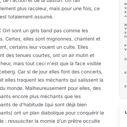
, de l'action et de la baston. On fait
N
cilement plus racoleur, mais pour une fois, ce
V
S
 est totalement assumé.
J
N
V
 Girl sont un girls band pas comme les
S
F
s. Certes, elles sont mignonnes, chantent et
P
nt, certains leur vouent un culte. Elles
V
nt des tenues courtes, ont un air mutin et
G
heur, mais tout ceci n'est que la face visible
iceberg. Car si de jour elles font des concerts,
D
it elles traquent les méchants qui salissent la
S
 du monde. Malheureusement pour elles, des
ants encore plus méchants que les
nts de d'habitude (qui sont déjà bien
nts) ont un plan diabolique pour conquérir le
 : ressusciter la momie d'un prêtre occulte