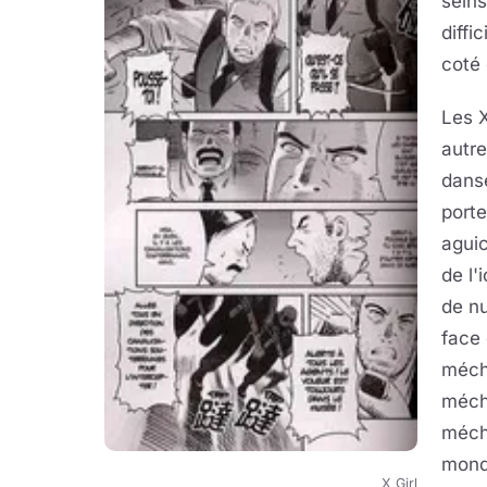
seins
diffi
coté
Les X
autre
danse
porte
aguic
de l'
de nu
face
méch
mécha
mécha
monde
X Girl