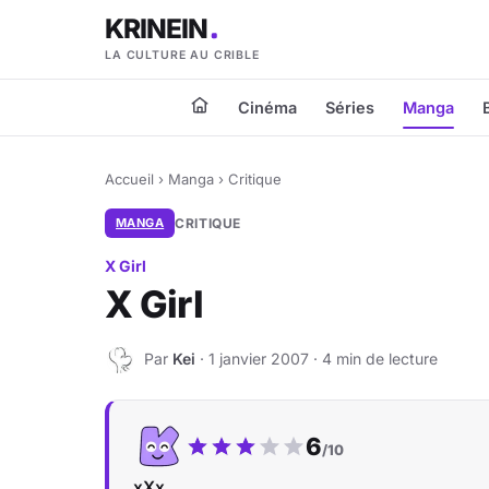
KRINEIN
LA CULTURE AU CRIBLE
Cinéma
Séries
Manga
Accueil
›
Manga
›
Critique
MANGA
CRITIQUE
X Girl
X Girl
Par
Kei
· 1 janvier 2007 · 4 min de lecture
K
Notre note :
6
/10
xXx