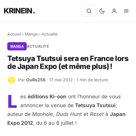
KRINEIN
Accueil
›
Manga
›
Actualité
MANGA
ACTUALITÉ
Tetsuya Tsutsui sera en France lors
de Japan Expo (et même plus) !
Par
OuRs256
· 17 mai 2012 · 1 min de lecture
O
L
es
éditions Ki-oon
ont l’honneur de vous
annoncer la venue de
Tetsuya Tsutsui
,
auteur de
Manhole
,
Duds Hunt
et
Reset
à
Japan
Expo 2012
, du 6 au 8 juillet !