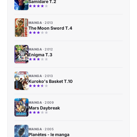
Samidare T.2
MANGA
2013
The Moon Sword T.4
MANGA
2012
Enigma T.3
MANGA
2013
Kuroko's Basket T.10
MANGA
2009
Mars Daybreak
MANGA
2005
Planètes - le manga