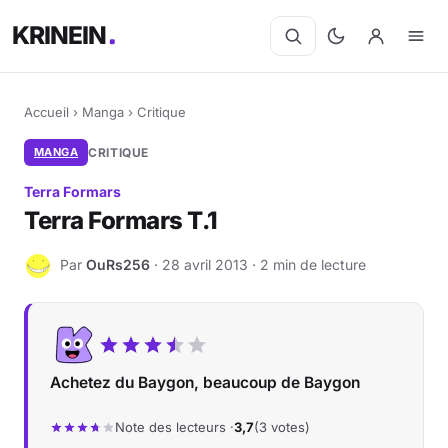
KRINEIN
Accueil
›
Manga
›
Critique
MANGA
CRITIQUE
Terra Formars
Terra Formars T.1
Par
OuRs256
· 28 avril 2013 · 2 min de lecture
O
Achetez du Baygon, beaucoup de Baygon
Note des lecteurs ·
3,7
(3 votes)