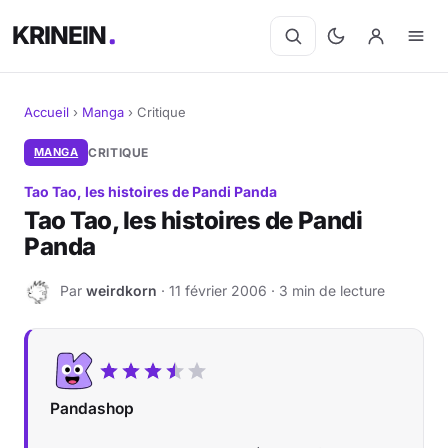
KRINEIN
Accueil
›
Manga
›
Critique
Cinéma
MANGA
CRITIQUE
Tao Tao, les histoires de Pandi Panda
Séries
Tao Tao, les histoires de Pandi
Panda
Manga
Par
weirdkorn
· 11 février 2006 · 3 min de lecture
BD
W
Livres
Jeux vidéo
Pandashop
Jeux de société