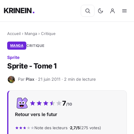
KRINEIN
Accueil
›
Manga
›
Critique
MANGA
CRITIQUE
Sprite
Sprite - Tome 1
Par
Plax
· 21 juin 2011 · 2 min de lecture
P
Notre note :
7
/10
Retour vers le futur
Note des lecteurs ·
2,7/5
(275 votes)