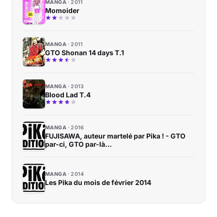
MANGA
2011
Momoider
MANGA
2011
GTO Shonan 14 days T.1
MANGA
2013
Blood Lad T.4
MANGA
2016
FUJISAWA, auteur martelé par Pika ! - GTO
par-ci, GTO par-là…
MANGA
2014
Les Pika du mois de février 2014