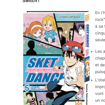
Switch !
En l'
rock"
à sa 
cinq
seul
Les a
chapi
et de
puisq
L'ota
impro
vont
un no