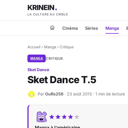
KRINEIN
LA CULTURE AU CRIBLE
Cinéma
Séries
Manga
Accueil
›
Manga
›
Critique
MANGA
CRITIQUE
Sket Dance
Sket Dance T.5
Par
OuRs256
· 23 août 2013 · 1 min de lecture
O
Manga à l’américaine