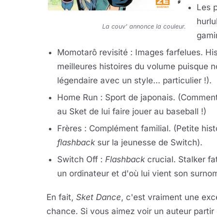
Les p
hurlu
La couv' annonce la couleur.
gamin
Momotarô revisité : Images farfelues. His
meilleures histoires du volume puisque 
légendaire avec un style... particulier !).
Home Run : Sport de japonais. (Comment 
au Sket de lui faire jouer au baseball !)
Frères : Complément familial. (Petite his
flashback
sur la jeunesse de Switch).
Switch Off :
Flashback
crucial. Stalker fa
un ordinateur et d'où lui vient son surnom,
En fait,
Sket Dance
, c'est vraiment une excel
chance. Si vous aimez voir un auteur parti