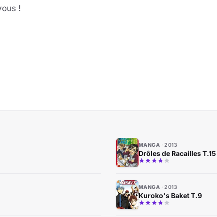
vous !
MANGA
2013
Drôles de Racailles T.15
MANGA
2013
Kuroko's Baket T.9