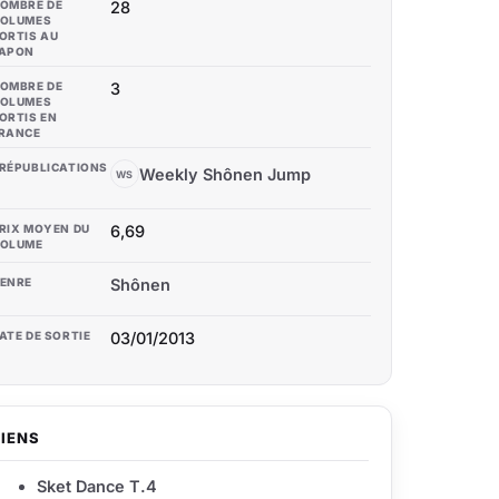
OMBRE DE
28
OLUMES
ORTIS AU
APON
OMBRE DE
3
OLUMES
ORTIS EN
RANCE
RÉPUBLICATIONS
Weekly Shônen Jump
WS
RIX MOYEN DU
6,69
OLUME
ENRE
Shônen
ATE DE SORTIE
03/01/2013
LIENS
Sket Dance T.4