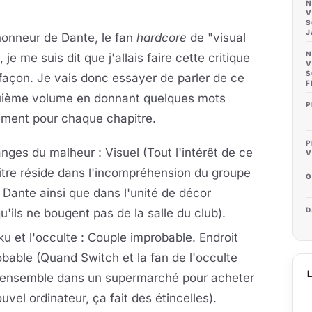
N
V
S
J
honneur de Dante, le fan
hardcore
de "visual
N
, je me suis dit que j'allais faire cette critique
V
S
façon. Je vais donc essayer de parler de ce
F
uième volume en donnant quelques mots
P
ement pour chaque chapitre.
P
nges du malheur : Visuel (Tout l'intérêt de ce
V
tre réside dans l'incompréhension du groupe
G
 Dante ainsi que dans l'unité de décor
D
u'ils ne bougent pas de la salle du club).
ku et l'occulte : Couple improbable. Endroit
bable (Quand Switch et la fan de l'occulte
 ensemble dans un supermarché pour acheter
uvel ordinateur, ça fait des étincelles).